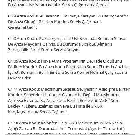
Bu Arızada İşe Yaramayabilir. Servis Çağırmanız Gerekir.
C 78 Arıza Kodu: Su Basıncını Okumaya Yarayan Su Basınç Sensör
De Arıza Olduğu Belirten Koddur. Servis Çağırmanız
Gerekmektedir.
C 50 Arıza Kodu: Plakalı Eşanjör ün Üst Kısmında Bulunan Sensör
De Arıza Meydana Gelmiş. Bu Durumda Sıcak Su Almanız
Zorlaşabilir. Airfel Kombi Servisi Arayın.
C1 05 Arıza Kodu: Hava Atma Programının Devrede Olduğunu
Bildiren Koddur. Bu Arıza Kodu Belirdikten Sonra Ekranda Anahtar
İşareti Belirlenir. Belirli Bir Süre Sonra Kombi Normal Çalışmasına
Devam Eder.
C1 11 Arıza Kodu: Maksimum Sıcaklık Seviyesinin Aşıldığını Belirten
Koddur. Senyörler Üstünden Okunan Isı Değeri Maksimumu
Aşmışsa Ekranda Bu Arıza Kodu Belirir. Reste Atın Ve Bir Süre
Bekleyin. Eğer Düzelmez İse Veya Bu Hata İle Sık Sık
Karşılaşıyorsanız Servis Çağırınız.
C1 10 Arıza Kodu: Kalorifer Gidiş Suyu Maksimum Isı Seviyesini
Aştığı Zaman Bu Durumda Limit Termostat (Aşırı Isı Termostatı)
Kombiyi Korumak Amaçlı Devreye Girer Ve Cihaz Çalışma Dışı Kalır.
Daha Sonrasında Kombi Bu Arızayı Verir. Reste Atınız Ve Biraz