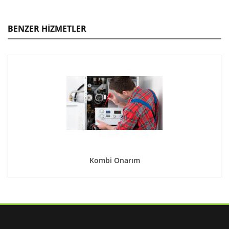
Bekleyiniz. Kombi Devreye Girer Ve Çalışmaya Devam Eder. Şayet
Anormal Çalışma Sergiler İse Servis Çağırınız.
BENZER HİZMETLER
C1 33 Arıza Kodu: Kombide Ateşleme Arızası Olduğunu Bildiren
Hata Kodudur. Cihazın Gaz Vanalarını Kontrol Ediniz. Açık
Olmayabilir. Eğer Açık İse Kombiye Reste Atınız. Düzelmiyor İse
Kombinin Gaz Valfi, İyonizasyonu Veya Elektronik Kartı Arızalı
Olabilir. Servis Çağırıp Kontrol Ettiniz.
C1 17 Arıza Kodu: Kombinin İçerisinde Ki Mevcut Suyun 2,5 Barı
Aştığını Belirten Koddur. Eğer Kombi Bu Şekilde Çalışırsa Parçalara
Zarar Verebilir. Peteklerin Hava Alma Müşöründen Cihazın Basıncı
1,5 Olana Kadar Suyu Tahliye Etmeniz Gerekir.
C1 18 Arıza Kodu: Kombinin Su Basıncının Düşük Olduğunu Bildiren
Arıza Kodudur. Bu Arıza Kodunda Kombi Çalışmaz Ve Verim
Sağlamaz. Su Bar Değeri 1,5 Olana Kadar Kombiye Su Basmanız
Kombi Onarım
Gerekir. Daha Sonra Kombi Çalışmasını Sürdürür.
C1 29 Arıza Kodu: Fan Motoru Sorunu. Kombi Çalışmaya Başladığı
Zaman Bu Arızayı Veriyor İse Fan Motoru Çalışmıyor Demektir.
Tamiri Veya Değişimi Gerekebilir. Teknik Servis İle Görüşünüz.
C1 30 Arıza Kodu: Baca Gaz Sıcaklık Seviyesinin 80/90 Derece