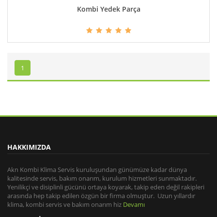
Kombi Yedek Parça
DETAYLAR
1
HAKKIMIZDA
Akn Kombi Klima Servis kuruluşundan günümüze kadar dünya
kalitesinde servis, bakım onarım, kurulum hizmetleri sunmaktadır.
Yenilikçi ve disiplinli gücünü ortaya koyarak, takip eden değil rakipleri
arasında hep takip edilen özgün bir firma olmuştur. Uzun yıllardır
klima, kombi servis ve bakım onarım hiz
Devamı